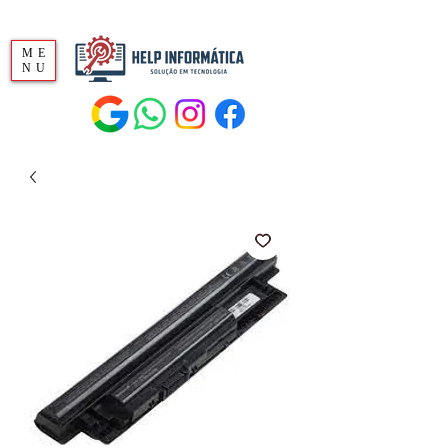
ME
NU