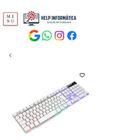
ME
NU