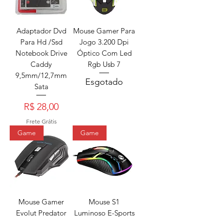
Adaptador Dvd
Mouse Gamer Para
Para Hd /Ssd
Jogo 3.200 Dpi
Notebook Drive
Óptico Com Led
Caddy
Rgb Usb 7
9,5mm/12,7mm
Esgotado
Sata
Preço
R$ 28,00
Frete Grátis
Game
Game
Mouse Gamer
Mouse S1
Evolut Predator
Luminoso E-Sports