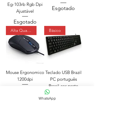
Eg-103rb Rgb Dpi
Esgotado
Ajustável
Esgotado
Alta Qualidade
Básico
Mouse Ergonomico
Teclado USB Brazil
1200dpi
PC português
Brasil cor preto
Esgotado
Preço
R$ 44,00
WhatsApp
Frete Grátis
Teclado USB
Game