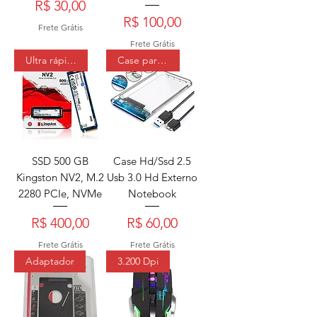
Preço
R$ 30,00
Preço
R$ 100,00
Frete Grátis
Frete Grátis
Ultra rápido
Case para HD Externo
SSD 500 GB
Case Hd/Ssd 2.5
Kingston NV2, M.2
Usb 3.0 Hd Externo
2280 PCIe, NVMe
Notebook
Preço
Preço
R$ 400,00
R$ 60,00
Frete Grátis
Frete Grátis
Adaptador
3.200 Dpi