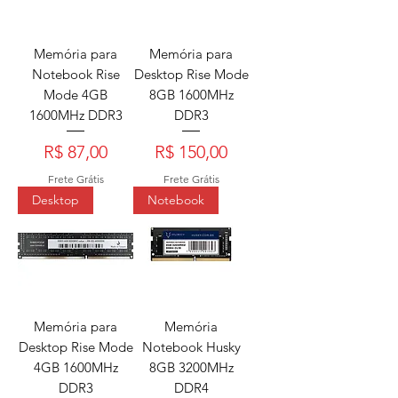
Memória para
Memória para
Notebook Rise
Desktop Rise Mode
Mode 4GB
8GB 1600MHz
1600MHz DDR3
DDR3
Preço
Preço
R$ 87,00
R$ 150,00
Frete Grátis
Frete Grátis
Desktop
Notebook
Memória para
Memória
Desktop Rise Mode
Notebook Husky
4GB 1600MHz
8GB 3200MHz
DDR3
DDR4