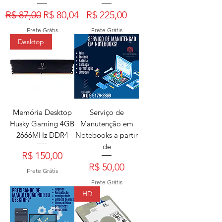
Preço normal
Preço promocional
Preço
R$ 87,00
R$ 80,04
R$ 225,00
Frete Grátis
Frete Grátis
Desktop
Memória Desktop
Serviço de
Husky Gaming 4GB
Manutenção em
2666MHz DDR4
Notebooks a partir
de
Preço
R$ 150,00
Preço
R$ 50,00
Frete Grátis
Frete Grátis
HD