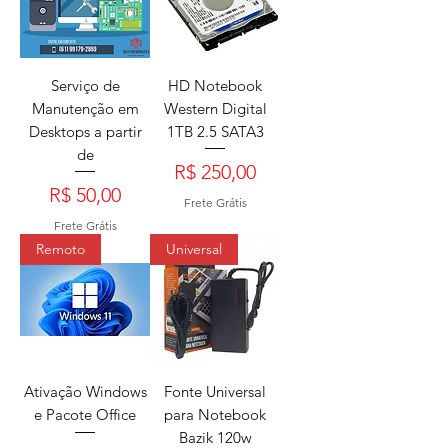
Serviço de
HD Notebook
Manutenção em
Western Digital
Desktops a partir
1TB 2.5 SATA3
de
Preço
R$ 250,00
Preço
R$ 50,00
Frete Grátis
Frete Grátis
Remoto
Universal
Ativação Windows
Fonte Universal
e Pacote Office
para Notebook
Bazik 120w